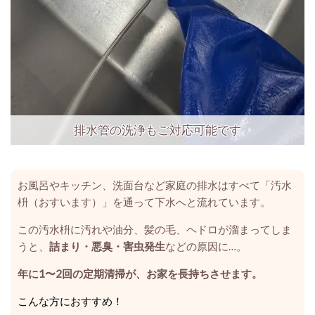
排水管の洗浄もご対応可能です
お風呂やキッチン、洗面台など家庭の排水はすべて「汚水
枡（おすいます）」を通って下水へと流れています。
この汚水枡に汚れや油分、髪の毛、ヘドロが溜まってしま
うと、
詰まり・悪臭・害虫発生
などの原因に…。
年に1〜2回の定期清掃が、お家を長持ちさせます。
こんな方におすすめ！