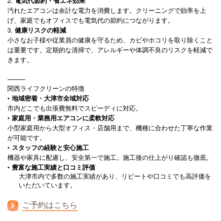
2.
電気代節約・省エネ効果
汚れたエアコンは余計な電力を消費します。クリーニングで効率を上
げ、家庭でもオフィスでも電気代の節約につながります。
3.
健康リスクの軽減
小さなお子様や従業員の健康を守るため、カビやホコリを取り除くこと
は重要です。定期的な清掃で、アレルギーや体調不良のリスクを軽減で
きます。
⸻
関西ライフクリーンの特徴
•
地域密着・大津市全域対応
市内どこでも出張費無料でスピーディに対応。
•
家庭用・業務用エアコンに柔軟対応
小型家庭用から大型オフィス・店舗用まで、機種に合わせた丁寧な作業
が可能です。
•
スタッフの経験と安心施工
機器や家具に配慮し、安全第一で施工。施工後の仕上がり確認も徹底。
•
豊富な施工実績と口コミ評価
大津市内で多数の施工実績があり、リピートや口コミでも高評価を
いただいています。
ご予約はこちら